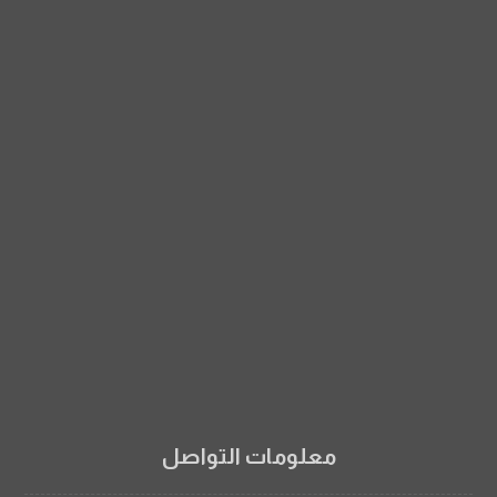
من نحن
سابقة اعمالنا
التوريدات العمومية
المقاولات العمومية
التصدير والتجارة
تواصل معنا
معلومات التواصل