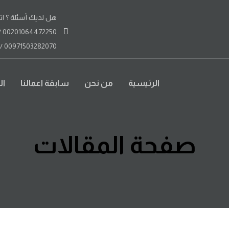
هل لديك أسئلة ؟ ات
00201064472250 / 00966556065839
00971503282070 / 00971504921743
الرئيسية
من نحن
سابقة اعمالنا
ال
صفحة المقالات