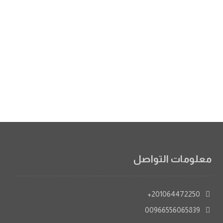
معلومات التواصل
201064472250+
00966556065839